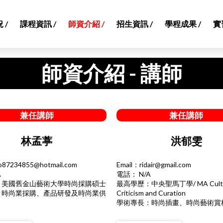
 /
課程資訊 /
師資介紹 /
招生資訊 /
學程成果 /
實
師資介紹 - 講師
兼任講師
兼任講師
林孟葶
洪郁雯
o87234855@hotmail.com
Email：
ridair@gmail.com
A
電話： N/A
：美國舊金山藝術大學時尚採購碩士
最高學歷：
中央聖馬丁學
/ MA Cult
：時尚業採購、產品研發及時尚業供
Criticism and Curation
學術專長：時尚插畫、時尚藝術賞