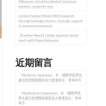
AliExpress should be labeled ‘notorious
markets,’ nonprofit says
London Fashion Week AW26 expands
through heritage returns, strategic support
& renewed momentum
【Fashion News】Uniqlo expands tennis
reach with Emma Raducanu
近期留言
「
MacBook-reparasjon
」於〈
國際學院學生
參訪慈濟關渡園區及大愛電視台
〉發佈留言
「
MacBook pro reparasjon
」於〈
國際學院
學生參訪慈濟關渡園區及大愛電視台
〉發佈
留言