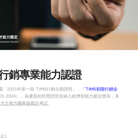
MS行銷專業能力認證
國「2025年第一回-
TIMS
行銷
企劃證照」，
「
TIMS
初階
行銷
企
001-2024），為優質的民間證照並納入經濟部能力鑑定體系，具
信力之能力國家級鑑定考試
。
截止)