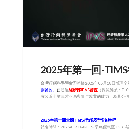
2025年第一回-TI
台灣
行銷
科學學會
即將於2025年05月18日辦理全
劃證照」
已
通過
經濟部iPAS審查
（採認編號：D-
有改善企業尋才不易與青年就業的能力，
為具公
2025年第一回全國
TIMS
行銷
認證報名時程
報名時間：2025/03/01-04/15(早鳥優惠至03/31