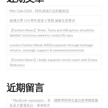
Met Gala 2026：時尚成為行走的藝術品
銘傳大學 114 學年度第 2 學期 減修注意事項
【Fashion News】Shein, Temu and AliExpress should be
labeled ‘notorious markets,’ nonprofit says
London Fashion Week AW26 expands through heritage
returns, strategic support & renewed momentum
【Fashion News】Uniqlo expands tennis reach with Emma
Raducanu
近期留言
「
MacBook-reparasjon
」於〈
國際學院學生參訪慈濟關渡園
區及大愛電視台
〉發佈留言